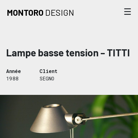
☰
MONTORO
DESIGN
Accueil
L’agence
Lampe basse tension – TITTI
Nos projets
Année
Client
Nous contacter
1988
SEGNO