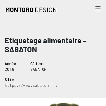
☰
MONTORO
DESIGN
Accueil
L’agence
Etiquetage alimentaire –
Nos projets
SABATON
Nous contacter
Année
Client
2018
SABATON
Site
https://www.sabaton.fr/