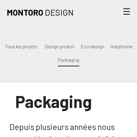
☰
MONTORO
DESIGN
Accueil
L’agence
Tous les projets
Design produit
Éco-design
Graphisme
Nos projets
Packaging
Nous contacter
Packaging
Depuis plusieurs années nous